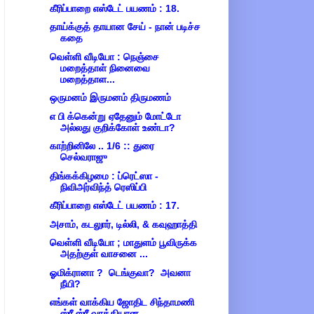
கீரிப்பாறை எஸ்டேட் பயணம் : 18.
தாய்க்குத் தாயான சேய் - நான் படிச்ச
கதை
வெள்ளி வீடியோ : நெஞ்சை
மறைத்தாள் நினைவை
மறைத்தாள...
ஒருமனம் இருமனம் திருமணம்
எ பி க்கென்று ஏதேனும் மோட்டோ
அல்லது குறிக்கோள் உண்டா?
காற்றினிலே .. 1/6 :: துரை
செல்வராஜு
திங்கக்கிழமை : ப்ரெட்ஸா -
நிவிஅர்விந்த் ரெஸிப்பி
கீரிப்பாறை எஸ்டேட் பயணம் : 17.
அசாம், கடலுார், டில்லி, & கவுஹாத்தி
வெள்ளி வீடியோ ; மாதுளம் பூவிருக்க
அதற்குள் வாசனை ...
ஓமிக்ரானா ? டெங்குவா? அவனா
நீயி?
எங்கள் வாக்கிய ஜோதிட சிந்தாமணி
ஸ்ரீ ஸ்ரீ வாக்கியான...