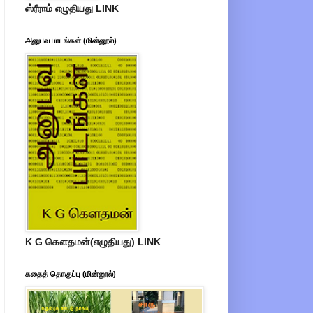
ஸ்ரீராம் எழுதியது LINK
அனுபவ பாடங்கள் (மின்னூல்)
K G கௌதமன்(எழுதியது) LINK
கதைத் தொகுப்பு (மின்னூல்)