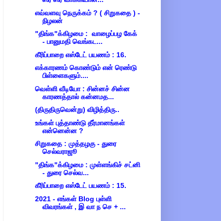
எவ்வளவு நெருக்கம் ? ( சிறுகதை ) -
நிழலன்
"திங்க"க்கிழமை : வாழைப்பழ கேக்
- பானுமதி வெங்கட...
கீரிப்பாறை எஸ்டேட் பயணம் : 16.
எக்காரணம் கொண்டும் என் ரெண்டு
பிள்ளைகளும்....
வெள்ளி வீடியோ : சின்னச் சின்ன
காரணத்தால் கன்னமத...
(திருதிருவென்று) விழித்திரு..
உங்கள் புத்தாண்டு தீர்மானங்கள்
என்னென்ன ?
சிறுகதை : முத்தழகு - துரை
செல்வராஜூ
"திங்க"க்கிழமை : முள்ளங்கிச் சட்னி
- துரை செல்வ...
கீரிப்பாறை எஸ்டேட் பயணம் : 15.
2021 - எங்கள் Blog புள்ளி
விவரங்கள் , இ வா ந செ + ...