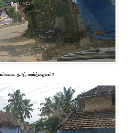
ல எவ்வளவு தமிழ் வார்த்தைகள்?