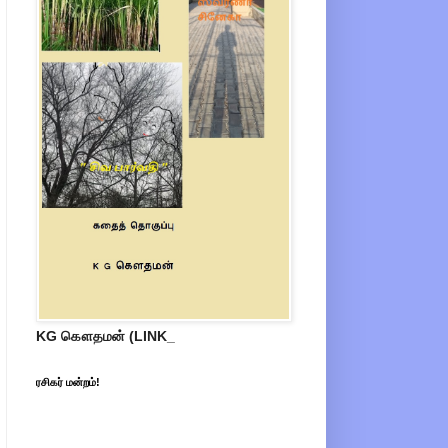
KG கௌதமன் (LINK_
ரசிகர் மன்றம்!