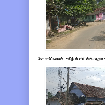
நோ காம்ப்ரமைஸ் - தமிழ் ஸ்மார்ட் பேக் (இது