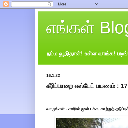
எங்கள் Blo
நம்ம வூடுதான்! உள்ள வாங்க! படிங்
16.1.22
கீரிப்பாறை எஸ்டேட் பயணம் : 17
வாருங்கள் - காரின் முன் பக்க, காற்றுத் தடுப்