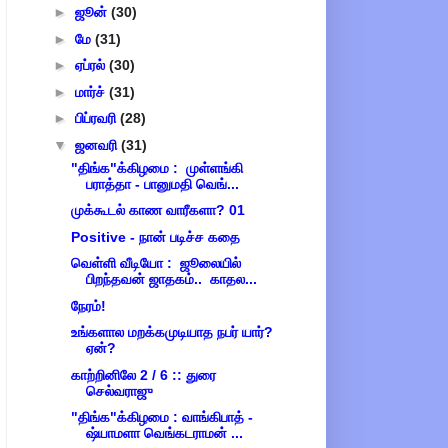
►
ஜூன்
(30)
►
மே
(31)
►
ஏப்ரல்
(30)
►
மார்ச்
(31)
►
பிப்ரவரி
(28)
▼
ஜனவரி
(31)
"திங்க"க்கிழமை : முள்ளங்கி
பராத்தா - பானுமதி வெங்...
முக்கூடல் காண வாரீகளா? 01
Positive - நான் படிச்ச கதை
வெள்ளி வீடியோ : ஜூலையில்
பிறந்தவன் ஜாதகம்.. காதல...
நேரம்!
உங்களால மறக்கமுடியாத நபர் யார்?
ஏன்?
காற்றினிலே 2 / 6 :: துரை
செல்வராஜு
"திங்க"க்கிழமை : வாங்கிபாத் -
ஷ்யாமளா வெங்கடராமன் ...