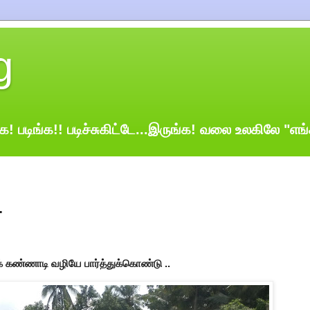
g
க! படிங்க!! படிச்சுகிட்டே...இருங்க! வலை உலகிலே "எங
.
புக் கண்ணாடி வழியே பார்த்துக்கொண்டு ..